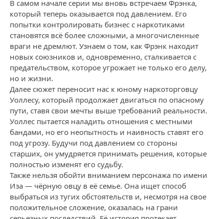
В самом начале серии мы вновь встречаем Фрэнка,
который теперь оказывается под давлением. Его
попытки контролировать бизнес с наркотиками
становятся всё более сложными, а многочисленные
враги не дремлют. Узнаем о том, как Фрэнк находит
новых союзников и, одновременно, сталкивается с
предательством, которое угрожает не только его делу,
но и жизни.
Далее сюжет переносит нас к юному наркоторговцу
Уоллесу, который продолжает двигаться по опасному
пути, ставя свои мечты выше требований реальности.
Уоллес пытается наладить отношения с местными
бандами, но его неопытность и наивность ставят его
под угрозу. Будучи под давлением со стороны
старших, он умудряется принимать решения, которые
полностью изменят его судьбу.
Также нельзя обойти вниманием персонажа по имени
Иза — чёрную овцу в её семье. Она ищет способ
выбраться из тугих обстоятельств и, несмотря на свое
положительное сложение, оказалась на грани
серьезных последствий. Её история протекает