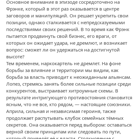
Основное внимание в эпизоде сосредоточено на
Фрэнке, который в этот раз оказывается в центре
заговоров и манипуляций. Он решает укрепить свои
позиции, однако сталкивается с непредсказуемыми
последствиями своих решений. В то время как Фрэнк
пытается продвинуть свой бизнес, его враги, от
которых он ожидает удара, не дремлют, и возникает
вопрос: сможет ли он удержаться на достигнутой
высоте?
Тем временем, наркокартель не дремлет. На фоне
борьбы за влияние и территории мы видим, как
борьба за власть приводит к неожиданным альянсам.
Лопез, стремясь занять более сильные позиции среди
конкурентов, выстраивает хитроумные схемы. В
результате интригующего противостояния становится
ясным, что не все, кто рядом, — настоящие союзники.
Априла, сильная и независимая героиня, также
продолжает распутывать клубок семейных тёмных
секретов. Она оказывается перед выбором: оставаться
верной своим принципам или следовать по пути,
который приведёт её к власти. Столкновение с